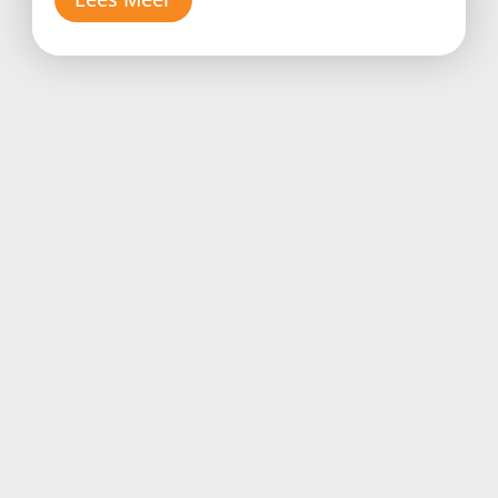
Regeneratiewe Weiding Vereenvoudig
Jou Besluite En Die Weidende
Waardeketting
Bou die veld voordat jy die trop bou