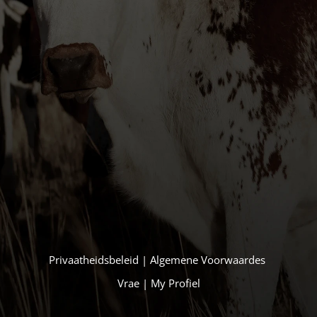
Ek verstaan dat ek persoonlike inligting verskaf en
gee hiermee toestemming dat my data ingesamel en
gestoor mag word.
Stuur
Privaatheidsbeleid
|
Algemene Voorwaardes
Vrae
|
My Profiel