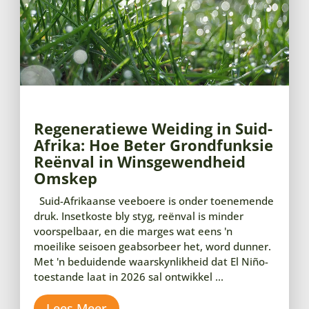
Regeneratiewe Weiding in Suid-
Afrika: Hoe Beter Grondfunksie
Reënval in Winsgewendheid
Omskep
Suid-Afrikaanse veeboere is onder toenemende
druk. Insetkoste bly styg, reënval is minder
voorspelbaar, en die marges wat eens 'n
moeilike seisoen geabsorbeer het, word dunner.
Met 'n beduidende waarskynlikheid dat El Niño-
toestande laat in 2026 sal ontwikkel ...
Lees Meer