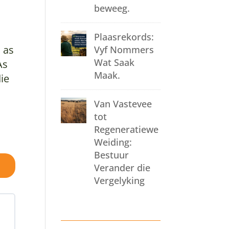
beweeg.
i
Plaasrekords:
 as
Vyf Nommers
Wat Saak
As
Maak.
die
Van Vastevee
tot
Regeneratiewe
Weiding:
Bestuur
t
Verander die
s
Vergelyking