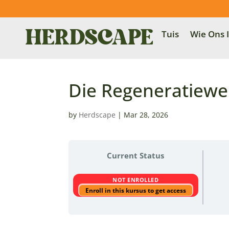
Tuis
Wie Ons I
Die Regeneratiewe
by
Herdscape
|
Mar 28, 2026
Current Status
NOT ENROLLED
Enroll in this kursus to get access