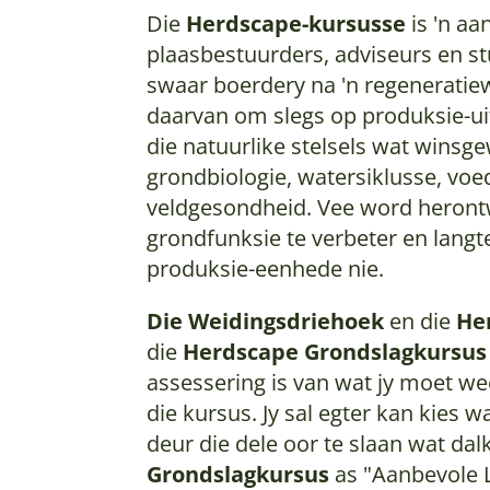
Die
Herdscape-kursusse
is 'n aa
plaasbestuurders, adviseurs en st
swaar boerdery na 'n regeneratiew
daarvan om slegs op produksie-ui
die natuurlike stelsels wat winsg
grondbiologie, watersiklusse, voed
veldgesondheid. Vee word heront
grondfunksie te verbeter en langte
produksie-eenhede nie.
Die Weidingsdriehoek
en die
He
die
Herdscape Grondslagkursu
assessering is van wat jy moet we
die kursus. Jy sal egter kan kies w
deur die dele oor te slaan wat dalk
Grondslagkursus
as "Aanbevole L