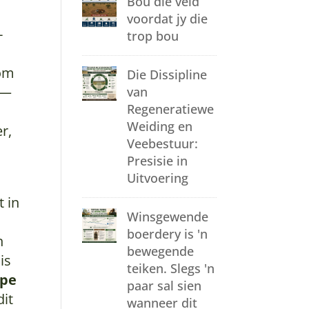
Bou die veld
voordat jy die
-
trop bou
 om
Die Dissipline
 —
van
Regeneratiewe
Weiding en
r,
Veebestuur:
Presisie in
Uitvoering
t in
Winsgewende
boerdery is 'n
n
bewegende
is
teiken. Slegs 'n
ape
paar sal sien
dit
wanneer dit