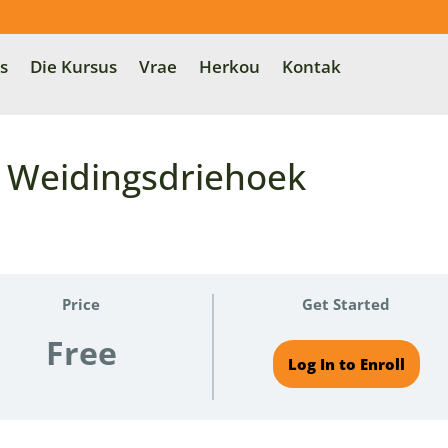
s
Die Kursus
Vrae
Herkou
Kontak
 Weidingsdriehoek
Price
Get Started
Free
Log In to Enroll