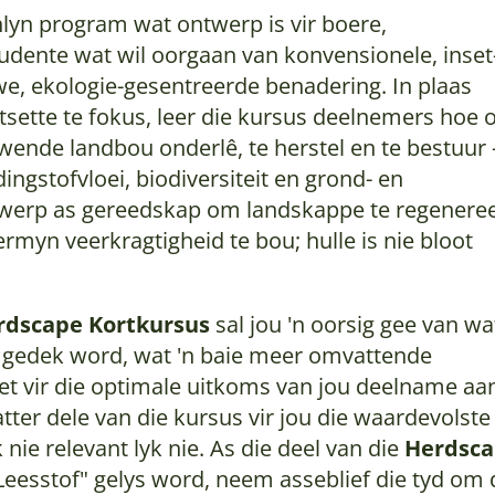
nlyn program wat ontwerp is vir boere,
udente wat wil oorgaan van konvensionele, inset
e, ekologie-gesentreerde benadering. In plaas
tsette te fokus, leer die kursus deelnemers hoe
ewende landbou onderlê, te herstel en te bestuur
ingstofvloei, biodiversiteit en grond- en
werp as gereedskap om landskappe te regeneree
rmyn veerkragtigheid te bou; hulle is nie bloot
rdscape Kortkursus
sal jou 'n oorsig gee van wa
s
gedek word, wat 'n baie meer omvattende
et vir die optimale uitkoms van jou deelname aa
atter dele van die kursus vir jou die waardevolste 
 nie relevant lyk nie. As die deel van die
Herdsc
eesstof" gelys word, neem asseblief die tyd om 