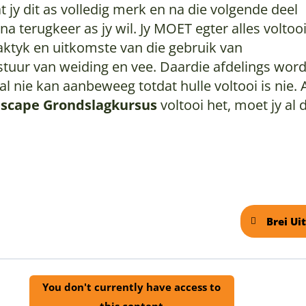
t jy dit as volledig merk en na die volgende deel
na terugkeer as jy wil. Jy MOET egter alles voltoo
aktyk en uitkomste van die gebruik van
stuur van weiding en vee. Daardie afdelings word
al nie kan aanbeweeg totdat hulle voltooi is nie. 
scape Grondslagkursus
voltooi het, moet jy al 
Brei Ui
Part
You don't currently have access to