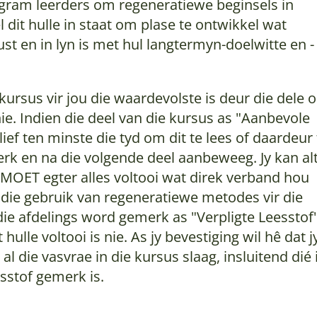
rogram leerders om regeneratiewe beginsels in
l dit hulle in staat om plase te ontwikkel wat
st en in lyn is met hul langtermyn-doelwitte en -
 kursus vir jou die waardevolste is deur die dele 
nie. Indien die deel van die kursus as "Aanbevole
ef ten minste die tyd om dit te lees of daardeur 
erk en na die volgende deel aanbeweeg. Jy kan al
Jy MOET egter alles voltooi wat direk verband hou
 die gebruik van regeneratiewe metodes vir die
ie afdelings word gemerk as "Verpligte Leesstof
ulle voltooi is nie. As jy bevestiging wil hê dat j
 al die vasvrae in die kursus slaag, insluitend dié 
sstof gemerk is.