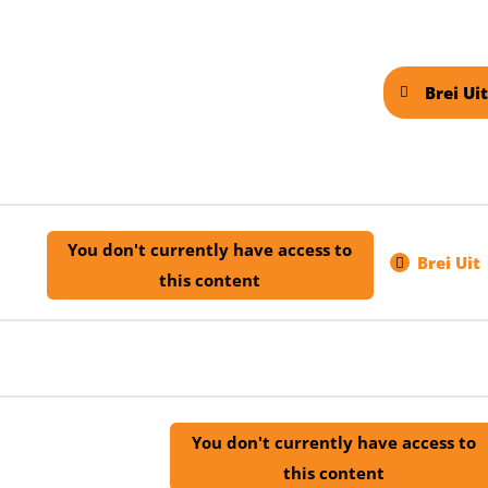
Brei Ui
Part
You don't currently have access to
Brei Uit
Wel
this content
by
HERD
0% COMPLETE
0/1 Steps
ntelligensie vir Vertalings
You don't currently have access to
this content