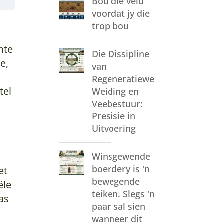
Bou die veld
voordat jy die
trop bou
nte
Die Dissipline
e,
van
Regeneratiewe
tel
Weiding en
Veebestuur:
Presisie in
Uitvoering
Winsgewende
boerdery is 'n
et
bewegende
ële
teiken. Slegs 'n
as
paar sal sien
wanneer dit