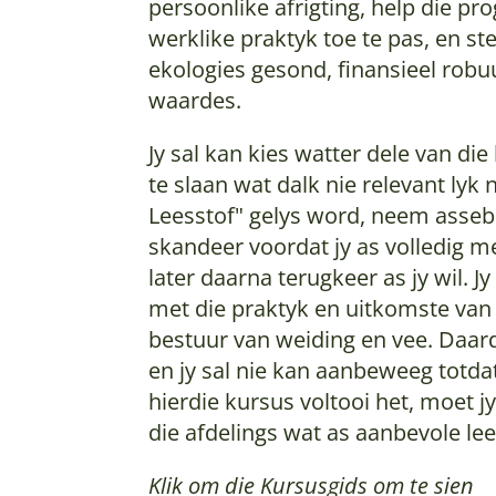
persoonlike afrigting, help die p
werklike praktyk toe te pas, en ste
ekologies gesond, finansieel robuu
waardes.
Jy sal kan kies watter dele van die
te slaan wat dalk nie relevant lyk 
Leesstof" gelys word, neem assebli
skandeer voordat jy as volledig m
later daarna terugkeer as jy wil. 
met die praktyk en uitkomste van
bestuur van weiding en vee. Daard
en jy sal nie kan aanbeweeg totdat h
hierdie kursus voltooi het, moet jy
die afdelings wat as aanbevole lee
Klik om die Kursusgids om te sien