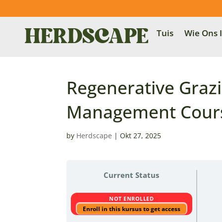
Tuis
Wie Ons I
Regenerative Grazi
Management Cours
by
Herdscape
|
Okt 27, 2025
Current Status
NOT ENROLLED
Enroll in this kursus to get access