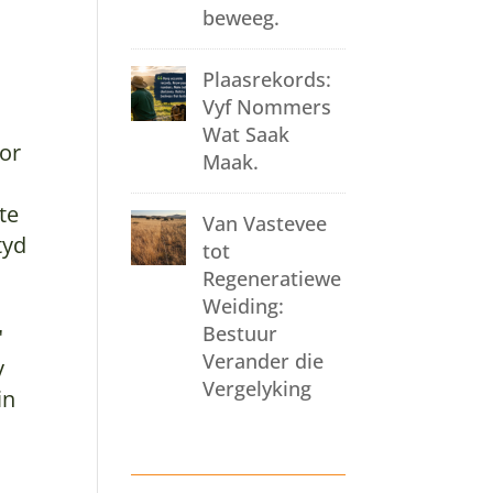
beweeg.
Plaasrekords:
Vyf Nommers
Wat Saak
oor
Maak.
te
Van Vastevee
tyd
tot
Regeneratiewe
Weiding:
Bestuur
"
Verander die
y
Vergelyking
in