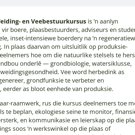
eiding- en Veebestuurkursus
is ’n aanlyn
vir boere, plaasbestuurders, adviseurs en stude
le, inset-intensiewe boerdery na ’n regeneratiew
 In plaas daarvan om uitsluitlik op produksie-
 deelnemers hoe om die natuurlike stelsels te hers
ndbou onderlê — grondbiologie, watersiklusse,
en weidingsgesondheid. Vee word herbedink as
enereer, grondfunksie te verbeter en
, eerder as bloot eenhede van produksie.
laar-raamwerk, rus die kursus deelnemers toe m
s te beplan, ekologiese seine te monitor, finansi
ersterk, en kommunikasie en leierskap op die pla
ings soos ’n werkswinkel op die plaas of